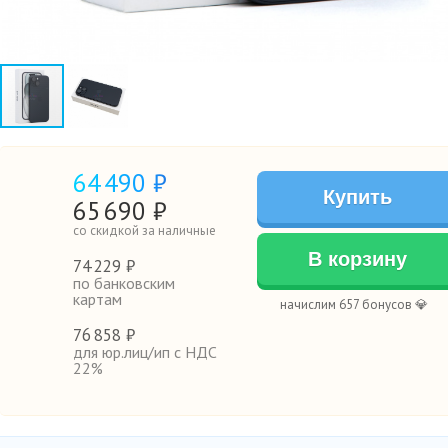
64
490 ₽
Купить
65
690
₽
со скидкой за наличные
В корзину
74
229 ₽
по банковским
картам
начислим 657 бонусов 💎
76
858 ₽
для юр.лиц/ип с НДС
22%