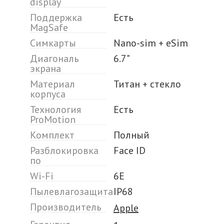
display
Поддержка
Есть
MagSafe
Симкарты
Nano-sim + eSim
Диагональ
6.7"
экрана
Материал
Титан + стекло
корпуса
Технология
Есть
ProMotion
Комплект
Полный
Разблокировка
Face ID
по
Wi-Fi
6E
Пылевлагозащита
IP68
Производитель
Apple