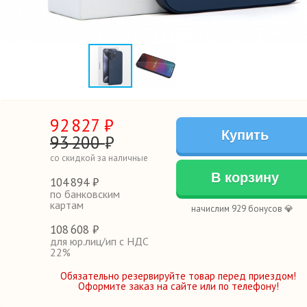
92
827
₽
Купить
93
200
₽
со скидкой за наличные
В корзину
104
894 ₽
по банковским
картам
начислим 929 бонусов 💎
108
608 ₽
для юр.лиц/ип с НДС
22%
Обязательно резервируйте товар перед приездом!
Оформите заказ на сайте или по телефону!