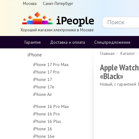
Москва
Санкт-Петербург
Хороший магазин электроники в Москве
Гарантия
Доставка и оплата
Спецпредложения
Главная
Каталог
iPhone
Apple Watch
iPhone 17 Pro Max
iPhone 17 Pro
256Gb
«Black»
iPhone 17
256Gb
512Gb
Новый, с гарантией
iPhone 17e
256Gb
512Gb
1Tb
iPhone Air
256Gb
512Gb
1Tb
2Tb
256Gb
512Gb
iPhone 16 Pro Max
512Gb
iPhone 16 Pro
256Gb
1Tb
iPhone 16 Plus
128Gb
512Gb
iPhone 16
128Gb
256Gb
1Tb
iPhone 16e
128Gb
256Gb
512Gb
Чехлы