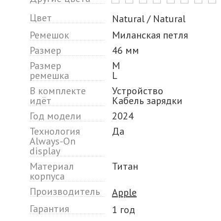
Цвет
Natural / Natural
Ремешок
Миланская петля
Размер
46 мм
Размер
M
ремешка
L
В комплекте
Устройство
идёт
Кабель зарядки
Год модели
2024
Технология
Да
Always-On
display
Материал
Титан
корпуса
Производитель
Apple
Гарантия
1 год