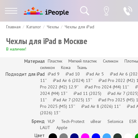
Главная
Каталог
Чехлы
Чехлы для iPad
Гарантия
Доставка и оплата
Спецпредложения
Скидки
Чехлы для iPad в Москве
В наличии!
Материал
Пластик
Мягкий пластик
Силикон
Плотн
силикон
Кожа
Ткань
Подходит для iPad
iPad 9
iPad 10
iPad Air 5
iPad Air 6 (202
11''
iPad Air 6 (2024) 13''
iPad Pro 2022 (M2) 1
Pro 2022 (M2) 12.9''
iPad Pro 2024 (M4) 11''
i
2024 (M4) 13''
iPad 11 (2025)
iPad Air 7 (2025
11''
iPad Air 7 (2025) 13''
iPad Pro 2025 (M5) 1
Pro 2025 (M5) 13''
iPad Air 8 (2026) 11''
iPad A
(2026) 13''
Бренд
VLP
Tech-Protect
uBear
Selonica
ESR
LAUT
Apple
Цвет