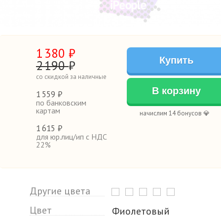
1
380
₽
Купить
2
190
₽
со скидкой за наличные
В корзину
1
559 ₽
по банковским
картам
начислим 14 бонусов 💎
1
615 ₽
для юр.лиц/ип с НДС
22%
Другие цвета
Цвет
Фиолетовый