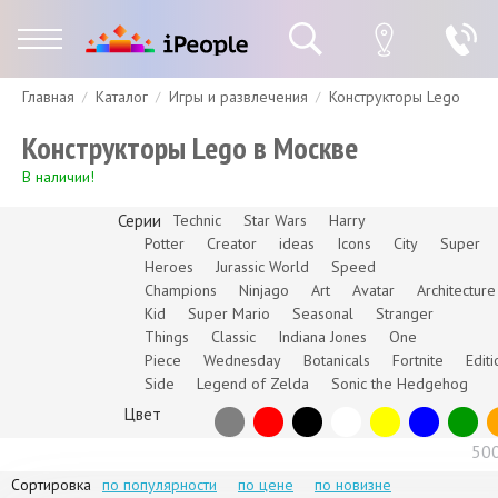
Главная
Каталог
Игры и развлечения
Конструкторы Lego
Гарантия
Доставка и оплата
Спецпредложения
Скидки
Конструкторы Lego в Москве
В наличии!
Серии
Technic
Star Wars
Harry
Potter
Creator
ideas
Icons
City
Super
Heroes
Jurassic World
Speed
Champions
Ninjago
Art
Avatar
Architecture
Kid
Super Mario
Seasonal
Stranger
Things
Classic
Indiana Jones
One
Piece
Wednesday
Botanicals
Fortnite
Editi
Side
Legend of Zelda
Sonic the Hedgehog
Цвет
50
Сортировка
по популярности
по цене
по новизне