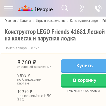
Главная
Каталог
Игры и развлечения
Конструкторы Lego
Fr
Гарантия
Доставка и оплата
Спецпредложения
Скидки
Конструктор LEGO Friends 41681 Лесной
на колесах и парусная лодка
Номер товара — 8732
8
760
₽
Купить
со скидкой за наличные
9
898 ₽
по банковским
В корзину
картам
10
250 ₽
начислим 88 бонусов 💎
для юр.лиц/ип с НДС
22%