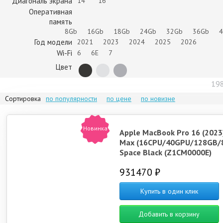
Диагональ экрана
14''
16''
Оперативная
память
8Gb
16Gb
18Gb
24Gb
32Gb
36Gb
Год модели
2021
2023
2024
2025
2026
Wi-Fi
6
6E
7
Цвет
19
Сортировка
по популярности
по цене
по новизне
Новинка
Apple MacBook Pro 16 (2023
Max (16CPU/40GPU/128GB/
Space Black (Z1CM0000E)
931470 ₽
Купить в один клик
Добавить в корзину