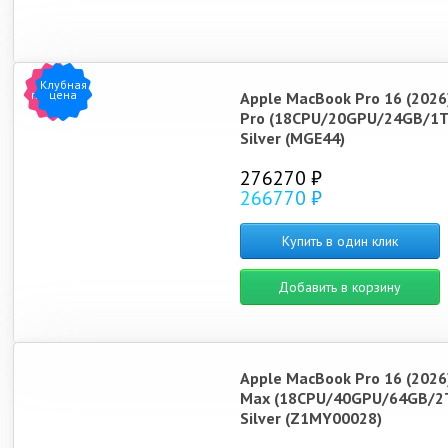
Клубная
Хит
продаж
цена
Apple MacBook Pro 16 (2026
Pro (18CPU/20GPU/24GB/1T
Silver (MGE44)
276270 ₽
266770 ₽
Купить в один клик
Добавить в корзину
Apple MacBook Pro 16 (2026
Max (18CPU/40GPU/64GB/2
Silver (Z1MY00028)