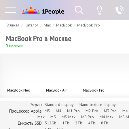
Главная
Каталог
Mac
MacBook
MacBook Pro
Гарантия
Доставка и оплата
Спецпредложения
Скидки
MacBook Pro в Москве
В наличии!
MacBook Neo
MacBook Air
MacBook Pro
Экран
Standard display
Nano-texture display
Процессор Apple
M3
M4
M1 Pro
M2 Pro
M3 Pro
M4 
Max
M5
M3 Max
M5 Pro
M4 Max
M5 M
Емкость SSD
512Gb
1Tb
2Tb
4Tb
8Tb