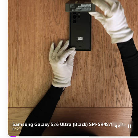
Samsung Galaxy S26 Ultra (Black) SM-S948/DS (Dual Nano-sim + eSim)
0:25