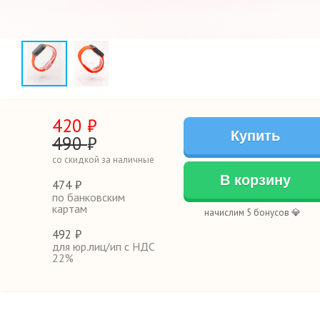
420
₽
Купить
490
₽
со скидкой за наличные
В корзину
474 ₽
по банковским
картам
начислим 5 бонусов 💎
492 ₽
для юр.лиц/ип с НДС
22%