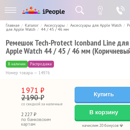
Главная
Каталог
Аксессуары
Аксессуары для Apple Watch
Р
Гарантия
Доставка и оплата
Спецпредложения
Скидки
для Apple Watch
44 / 45 / 46 мм
Ремешок Tech-Protect Iconband Line для
Apple Watch 44 / 45 / 46 мм (Коричневы
В наличии
Распродажа
Номер товара — 14976
1
971
₽
Купить
2
190
₽
со скидкой за наличные
В корзину
2
227 ₽
по банковским
картам
начислим 20 бонусов 💎