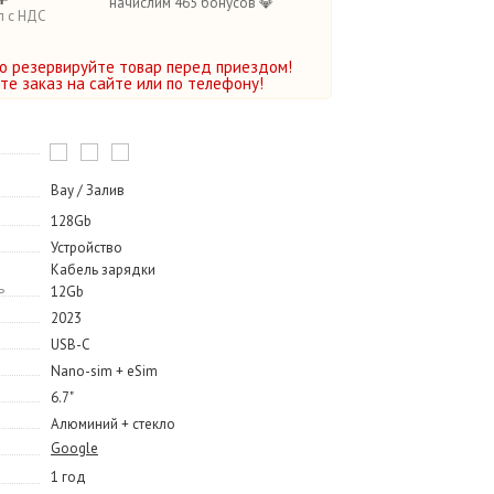
начислим 465 бонусов 💎
п с НДС
о резервируйте товар перед приездом!
е заказ на сайте или по телефону!
Bay / Залив
128Gb
Устройство
Кабель зарядки
ь
12Gb
2023
USB-C
Nano-sim + eSim
6.7"
Алюминий + стекло
Google
1 год