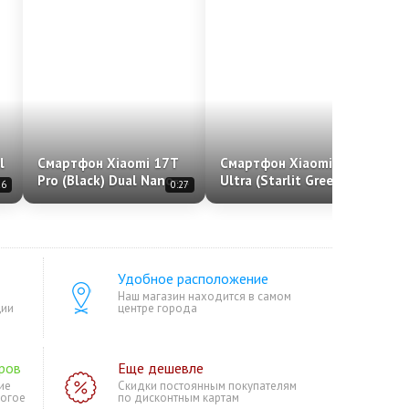
l
Смартфон Xiaomi 17T
Смартфон Xiaomi 17
Pro (Black) Dual Nano-
Ultra (Starlit Green)
26
0:27
0:31
sim + eSim
Dual Nano-sim + eSim
Удобное расположение
Наш магазин находится в самом
ции
центре города
ров
Еще дешевле
ие
Скидки постоянным покупателям
ногое
по дисконтным картам