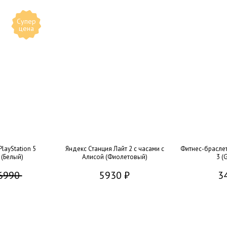
Супер
цена
layStation 5
Яндекс Станция Лайт 2 с часами с
Фитнес-браслет
 (Белый)
Алисой (Фиолетовый)
3 (
6990
5930 ₽
3