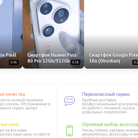
e Pixel
Смартфон Huawei Pura
Смартфон Google Pixe
80 Pro 12Gb/512Gb
10a (Obsidian)
0:45
0:38
0:
no-sim
(Белый) Dual Nano-sim
+ eSim
ия качества
Первоклассный сервис
ность полной проверки
Удобная доставка,
 до оплаты. Обслуживание в
профессиональные консульта
льном сервис центре
по работе с техникой, тысячи
довольных покупателей
ные цены
Огромный выбор аксессуа
ря на все наши
Чехлы, плёнки, зарядки, внешн
щества наши цены остаются
аккумуляторы, аксессуары и м