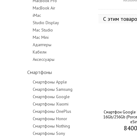
низким
MacBook Pro
MacBook Air
MacBook Pro 14"
iMac
MacBook Pro 16"
С этим товар
Studio Display
Mac Studio
Mac Mini
Адаптеры
Кабели
Аксессуары
Смартфоны
Смартфоны Apple
Смартфоны Samsung
Смартфоны Google
Смартфоны Xiaomi
Смартфоны OnePlus
Смартфон Google P
16Gb/256Gb (Porce
Смартфоны Honor
eSi
Смартфоны Nothing
8400
Смартфоны Sony