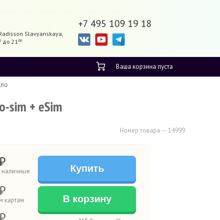
+7 495 109 19 18
Radisson Slavyanskaya,
0
до 21
00
Ваша корзина пуста
кло
o-sim + eSim
Номер товара — 14999
₽
Купить
а наличные
₽
В корзину
м картам
₽