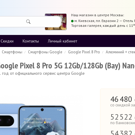
Наш магазин в центре
Москвы
:
м. Киевская,
пл. Евразии 2 — Отель 
Торговая галерея
,
каждый день с 11
0
Скидки
Контакты
Личный кабинет
Смартфоны
Смартфоны Google
Google Pixel 8 Pro
Алюминий + сте
ogle Pixel 8 Pro 5G 12Gb/128Gb (Bay) Nan
 1 год от официального сервис центра Google
46
480
со скидкой з
52
522 
по банковски
54
382 