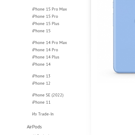
128Gb
256Gb
512Gb
1Tb
iPhone 15 Pro Max
256Gb
512Gb
Чехлы
Чехлы
iPhone 15 Pro
256Gb
512Gb
Чехлы
iPhone 15 Plus
128Gb
512Gb
Чехлы
iPhone 15
128Gb
256Gb
1Tb
128Gb
256Gb
512Gb
Чехлы
iPhone 14 Pro Max
256Gb
512Gb
1Tb
iPhone 14 Pro
128Gb
512Gb
Чехлы
Чехлы
iPhone 14 Plus
128Gb
256Gb
Чехлы
iPhone 14
128Gb
256Gb
512Gb
128Gb
256Gb
512Gb
1Tb
iPhone 13
256Gb
512Gb
1Tb
Чехлы
iPhone 12
128Gb
512Gb
Чехлы
Чехлы
64Gb
256Gb
iPhone SE (2022)
Чехлы
128Gb
512Gb
iPhone 11
64Gb
256Gb
Чехлы
64Gb
128Gb
Из Trade-In
Чехлы
128Gb
256Gb
Защитные стёкла
Чехлы
Чехлы
AirPods
Защитные стёкла
Защитные стёкла