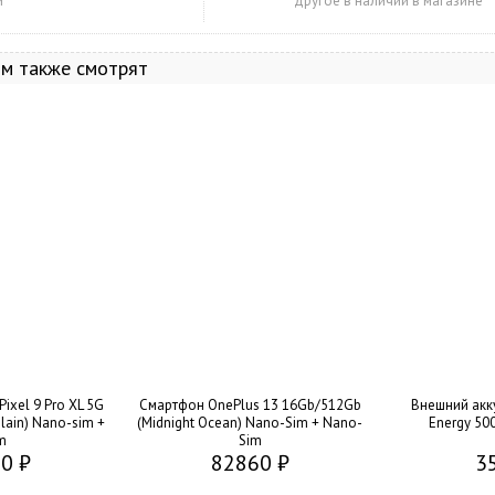
и
другое в наличии в магазине
ом также смотрят
ixel 9 Pro XL 5G
Смартфон OnePlus 13 16Gb/512Gb
Внешний акк
lain) Nano-sim +
(Midnight Ocean) Nano-Sim + Nano-
Energy 50
m
Sim
0 ₽
82860 ₽
3