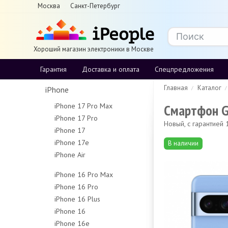
Москва
Санкт-Петербург
Хороший магазин электроники в Москве
Гарантия
Доставка и оплата
Спецпредложения
Главная
Каталог
iPhone
Смартфон Go
iPhone 17 Pro Max
iPhone 17 Pro
256Gb
Новый, с гарантией
iPhone 17
256Gb
512Gb
iPhone 17e
256Gb
В наличии
512Gb
1Tb
iPhone Air
256Gb
512Gb
1Tb
2Tb
256Gb
512Gb
iPhone 16 Pro Max
512Gb
iPhone 16 Pro
256Gb
1Tb
iPhone 16 Plus
128Gb
512Gb
iPhone 16
128Gb
256Gb
1Tb
iPhone 16e
128Gb
256Gb
512Gb
Чехлы