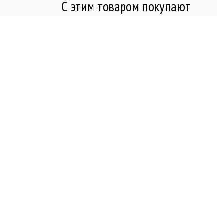
С этим товаром покупают
Сетевое зарядное устройст
Samsung 25W PD Adapter U
(Чёрный)
Купить в один клик
Добавить в корзину
Сетевое зарядное устройст
25W USB-C (Чёрный)