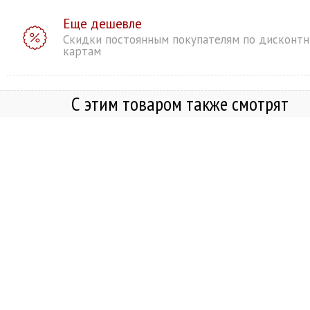
Еще дешевле
Скидки постоянным покупателям по дисконт
картам
С этим товаром также смотрят
Внешний аккумулятор VLP 
Energy 5000 mAh (Белый)
Купить в один клик
Добавить в корзину