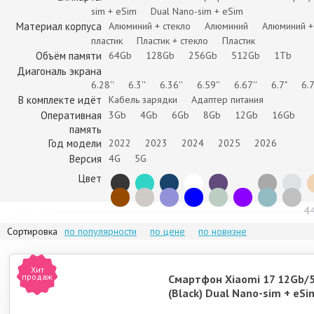
sim + eSim
Dual Nano-sim + eSim
Poco X8 Pro Max
Xiaomi 17 Ultra
Xiaomi 15T
Note 15 
Материал корпуса
Алюминий + стекло
Алюминий
Алюминий +
пластик
Пластик + стекло
Пластик
Объём памяти
64Gb
128Gb
256Gb
512Gb
1Tb
Диагональ экрана
6.28''
6.3''
6.36''
6.59''
6.67''
6.7"
6.7
В комплекте идёт
Кабель зарядки
Адаптер питания
Оперативная
3Gb
4Gb
6Gb
8Gb
12Gb
16Gb
Note 15 Pro 4G
Xiaomi 15
Poco X7 Pro
Not
память
Год модели
2022
2023
2024
2025
2026
Версия
4G
5G
Цвет
4
Сортировка
по популярности
по цене
по новизне
Xiaomi 15T Pro
Xiaomi Mix Flip
Poco F8 Pro
Poco 
Хит
продаж
Смартфон Xiaomi 17 12Gb/
(Black) Dual Nano-sim + eSi