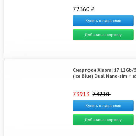
72360 ₽
Poco M8 Pro
Poco M8
Note 14
Po
Купить в один клик
Добавить в корзину
Note 14S
Xiaomi 14T Pro
Note 15 Pro 5G
Red
Смартфон Xiaomi 17 12Gb/
(Ice Blue) Dual Nano-sim + 
73913
74210
Poco X7
Note 14 Pro 4G
Xiaomi 17 Pro Max
Купить в один клик
Note 14 
Добавить в корзину