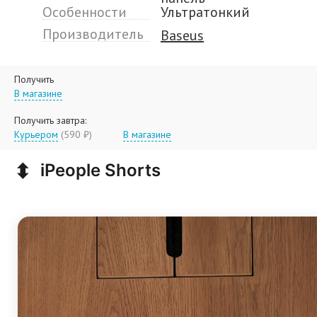
Особенности
Ультратонкий
Производитель
Baseus
Получить
В магазине
Получить завтра:
Курьером
(590 ₽)
В магазине
⬍
iPeople Shorts