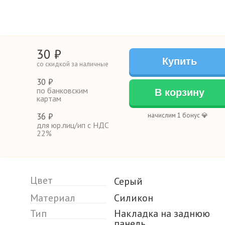
30
₽
Купить
со скидкой за наличные
30 ₽
по банковским
В корзину
картам
36 ₽
начислим 1 бонус 💎
для юр.лиц/ип с НДС
22%
Цвет
Серый
Материал
Силикон
Тип
Накладка на заднюю
панель