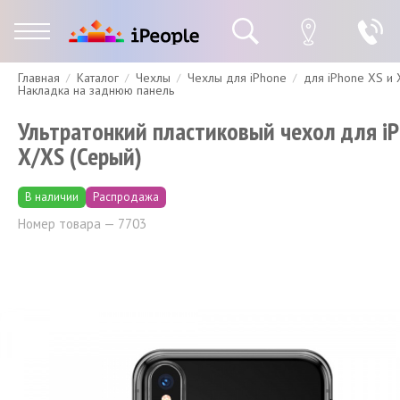
Главная
Каталог
Чехлы
Чехлы для iPhone
для iPhone XS и
Гарантия
Доставка и оплата
Спецпредложения
Скидки
Накладка на заднюю панель
Ультратонкий пластиковый чехол для i
X/XS (Серый)
В наличии
Распродажа
Номер товара — 7703