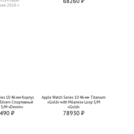
68260 ₽
отсутствует
юля 2026 г.
ies 10 46 мм Корпус
Apple Watch Series 10 46 мм Titanium
Silver» Спортивный
«Gold» with Milanese Loop S/M
 S/M «Denim»
«Gold»
490 ₽
78930 ₽