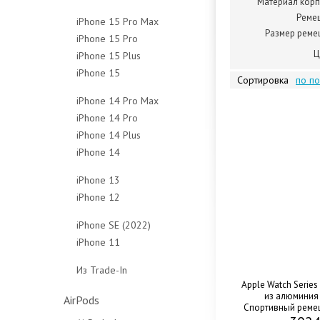
Материал корп
128Gb
256Gb
512Gb
1Tb
Реме
iPhone 15 Pro Max
256Gb
512Gb
Чехлы
Размер реме
Чехлы
iPhone 15 Pro
256Gb
512Gb
Чехлы
Ц
iPhone 15 Plus
128Gb
512Gb
Чехлы
iPhone 15
128Gb
256Gb
1Tb
Сортировка
по п
128Gb
256Gb
512Gb
Чехлы
iPhone 14 Pro Max
256Gb
512Gb
1Tb
iPhone 14 Pro
128Gb
512Gb
Чехлы
Чехлы
iPhone 14 Plus
128Gb
256Gb
Чехлы
iPhone 14
128Gb
256Gb
512Gb
128Gb
256Gb
512Gb
1Tb
iPhone 13
256Gb
512Gb
1Tb
Чехлы
iPhone 12
128Gb
512Gb
Чехлы
Чехлы
64Gb
256Gb
iPhone SE (2022)
Чехлы
128Gb
512Gb
iPhone 11
64Gb
256Gb
Чехлы
64Gb
128Gb
Из Trade-In
Чехлы
128Gb
256Gb
Apple Watch Series
Защитные стёкла
из алюминия 
Чехлы
Чехлы
AirPods
Спортивный ремеш
Защитные стёкла
Защитные стёкла