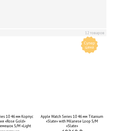
12 товаров
Супер
цена
ies 10 46 мм Корпус
Apple Watch Series 10 46 мм Titanium
ия «Rose Gold»
«Slate» with Milanese Loop S/M
емешок S/M «Light
«Slate»
lush»