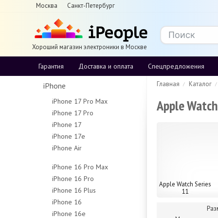
Москва
Санкт-Петербург
Хороший магазин электроники в Москве
Гарантия
Доставка и оплата
Спецпредложения
Главная
Каталог
iPhone
Apple Watch
iPhone 17 Pro Max
iPhone 17 Pro
256Gb
iPhone 17
256Gb
512Gb
iPhone 17e
256Gb
512Gb
1Tb
iPhone Air
256Gb
512Gb
1Tb
2Tb
256Gb
512Gb
iPhone 16 Pro Max
512Gb
iPhone 16 Pro
256Gb
Apple Watch Series
1Tb
iPhone 16 Plus
128Gb
512Gb
11
iPhone 16
128Gb
256Gb
1Tb
Раз
iPhone 16e
128Gb
256Gb
512Gb
Чехлы