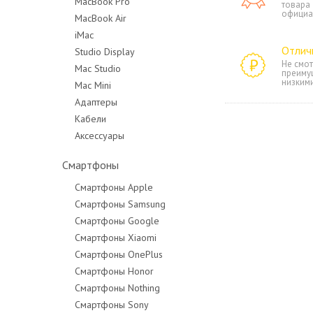
MacBook Pro
товара
официа
MacBook Air
MacBook Pro 14"
iMac
MacBook Pro 16"
Отлич
Studio Display
Не смот
Mac Studio
преиму
низким
Mac Mini
Адаптеры
Кабели
Аксессуары
Смартфоны
Смартфоны Apple
Смартфоны Samsung
Смартфоны Google
Смартфоны Xiaomi
Смартфоны OnePlus
Смартфоны Honor
Смартфоны Nothing
Смартфоны Sony