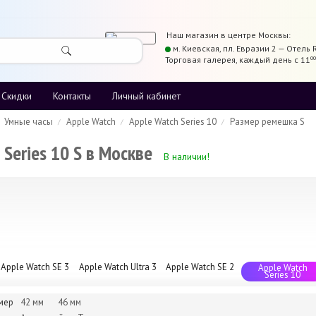
Наш магазин в центре
Москвы
:
м. Киевская,
пл. Евразии 2 — Отель 
Торговая галерея
,
каждый день с 11
00
Скидки
Контакты
Личный кабинет
Умные часы
Apple Watch
Apple Watch Series 10
Размер ремешка S
 Series 10 S в Москве
В наличии!
Apple Watch SE 3
Apple Watch Ultra 3
Apple Watch SE 2
Apple Watch
Series 10
мер
42 мм
46 мм