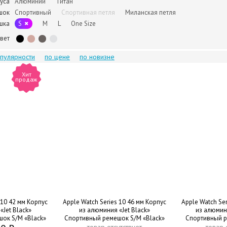
уса
Алюминий
Титан
шок
Спортивный
Спортивная петля
Миланская петля
шка
S
M
L
One Size
вет
опулярности
по цене
по новизне
Хит
продаж
 10 42 мм Корпус
Apple Watch Series 10 46 мм Корпус
Apple Watch Ser
«Jet Black»
из алюминия «Jet Black»
из алюмин
ок S/M «Black»
Спортивный ремешок S/M «Black»
Спортивный р
B