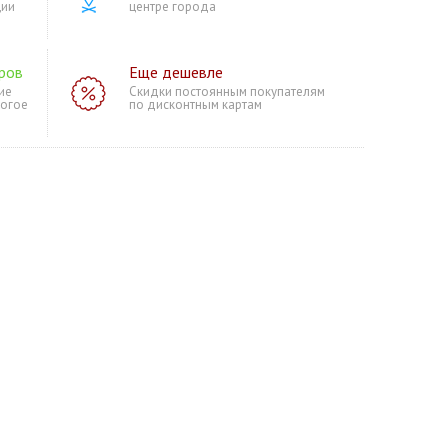
ции
центре города
ров
Еще дешевле
ие
Скидки постоянным покупателям
ногое
по дисконтным картам