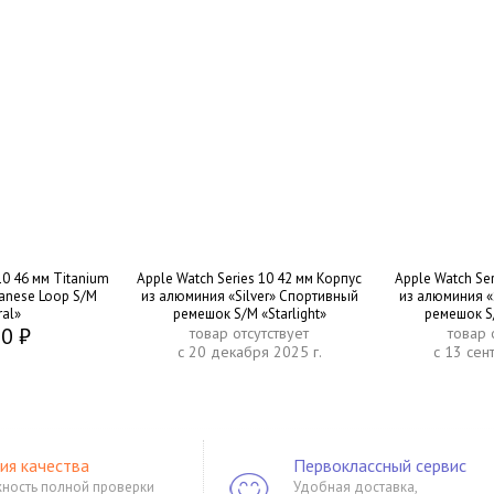
10 46 мм Titanium
Apple Watch Series 10 42 мм Корпус
Apple Watch Ser
lanese Loop S/M
из алюминия «Silver» Спортивный
из алюминия «
ral»
ремешок S/M «Starlight»
ремешок S/
0 ₽
товар отсутствует
товар 
с 20 декабря 2025 г.
с 13 сен
ия качества
Первоклассный сервис
ность полной проверки
Удобная доставка,