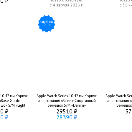
0 ₽
товар отсутствует
товар 
с 4 августа 2026 г.
с 31 и
Клубная
цена
 10 42 мм Корпус
Apple Watch Series 10 42 мм Корпус
Apple Watch Ser
«Rose Gold»
из алюминия «Silver» Спортивный
из алюминия «
шок S/M «Light
ремешок S/M «Denim»
ремешок
0 ₽
h»
29510 ₽
37
0 ₽
28390 ₽