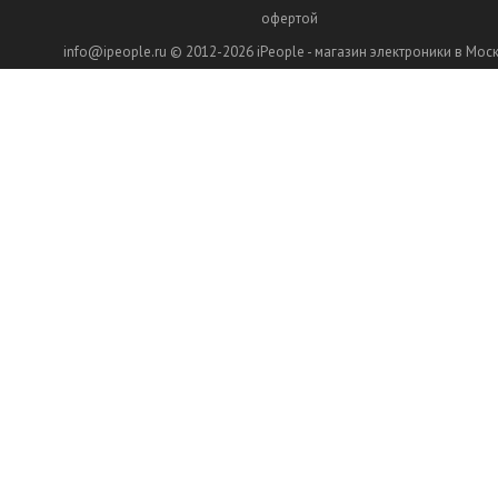
офертой
info@ipeople.ru
© 2012-2026
iPeople - магазин электроники в Мос