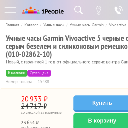
Главная
Каталог
Умные часы
Умные часы Garmin
Vivoactive
Гарантия
Доставка и оплата
Спецпредложения
Скидки
Умные часы Garmin Vivoactive 5 черные 
серым безелем и силиконовым ремешк
(010-02862-10)
Новый, с гарантией 1 год от официального сервис центра Gar
В наличии
Супер цена
Номер товара — 15488
20
933
₽
Купить
24
717
₽
со скидкой за наличные
В корзину
23
654 ₽
по банковским