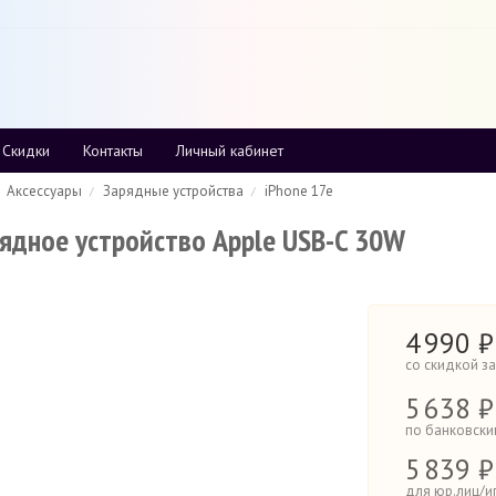
Наш магазин в центре
Москвы
:
м. Киевская,
пл. Евразии 2 — Отель 
Торговая галерея
,
каждый день с 11
00
Скидки
Контакты
Личный кабинет
Аксессуары
Зарядные устройства
iPhone 17e
ядное устройство Apple USB-C 30W
4
990
₽
со скидкой з
5
638 ₽
по банковски
5
839 ₽
для юр.лиц/и