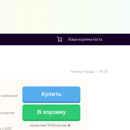
+7 495 109 19 18
Radisson Slavyanskaya,
до 21
00
Ваша корзина пуста
Номер товара — 9514
Купить
а наличные
В корзину
м картам
начислим 50 бонусов 💎
п с НДС