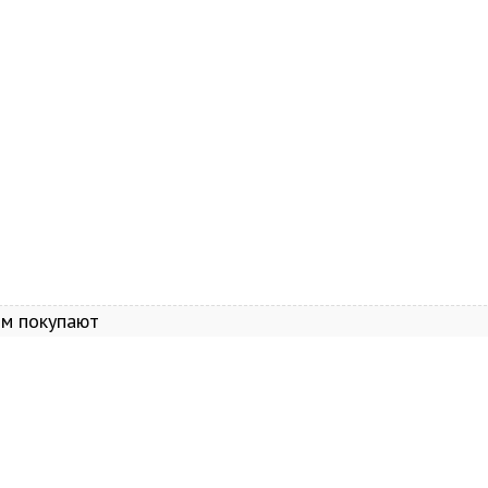
 13 16Gb/512Gb
Смартфон Google Pixel 9 Pro XL 5G
Внешний акк
Nano-Sim + Nano-
16Gb/256Gb (Porcelain) Nano-sim +
Energy 50
m
eSim
ом покупают