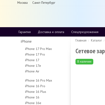
Москва
Санкт-Петербург
Хороший магазин электроники в Москве
Гарантия
Доставка и оплата
Спецпредложения
Главная
Каталог
iPhone
Сетевое зар
iPhone 17 Pro Max
iPhone 17 Pro
256Gb
iPhone 17
256Gb
512Gb
В наличии
iPhone 17e
256Gb
512Gb
1Tb
iPhone Air
256Gb
512Gb
1Tb
2Tb
256Gb
512Gb
iPhone 16 Pro Max
512Gb
iPhone 16 Pro
256Gb
1Tb
iPhone 16 Plus
128Gb
512Gb
iPhone 16
128Gb
256Gb
1Tb
iPhone 16e
128Gb
256Gb
512Gb
Чехлы