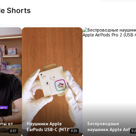
le Shorts
еты от
Наушники Apple
Беспроводные
EarPods USB-C (MTJY3)
наушники Apple AirPo
0:37
0:25
0:
Pro 2 (USB-C)