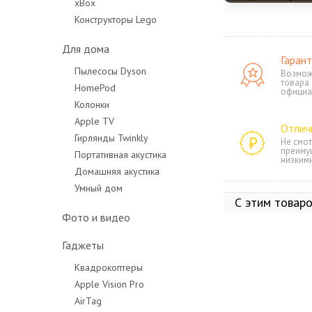
xBox
Конструкторы Lego
Для дома
Гарант
Пылесосы Dyson
Возмож
товара
HomePod
официа
Колонки
Apple TV
Отлич
Гирлянды Twinkly
Не смот
преиму
Портативная акустика
низким
Домашняя акустика
Умный дом
С этим товар
Фото и видео
Гаджеты
Квадрокоптеры
Apple Vision Pro
AirTag