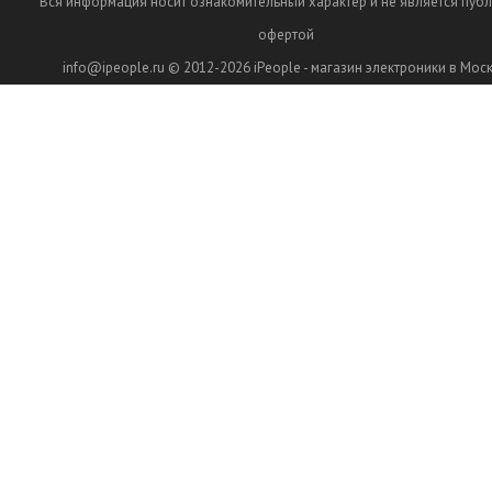
Вся информация носит ознакомительный характер и не является пуб
офертой
info@ipeople.ru
© 2012-2026
iPeople - магазин электроники в Мос