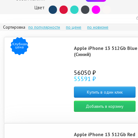
iPhone 15
iPhone 16 Pro Max
iPhone Air
iPhon
Цвет
Сортировка
по популярности
по цене
по новизне
Клубная
цена
Apple iPhone 13 512Gb Blue
(Синий)
iPhone 17e
iPhone 14
iPhone 16e
iPhon
56050 ₽
55591 ₽
Купить в один клик
iPhone 15 Pro
iPhone 15 Pro Max
iPhone 14 Plus
iPhon
Добавить в корзину
Apple iPhone 13 512Gb Red