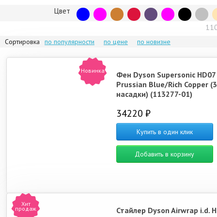
Цвет
11
Сортировка
по популярности
по цене
по новизне
Новинка
Фен Dyson Supersonic HD07
Prussian Blue/Rich Copper (3
насадки) (113277-01)
34220 ₽
Купить в один клик
Добавить в корзину
Хит
продаж
Стайлер Dyson Airwrap i.d. 