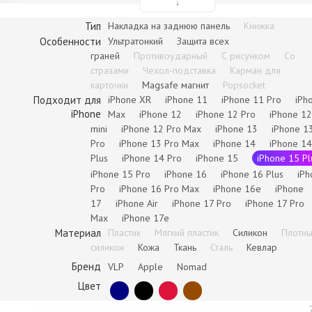
↓
Тип
Накладка на заднюю панель
Книжка
Особенности
Ультратонкий
Защита всех
для iPhone XR
для iPhone 11
для iPhone 11 Pro
для iPh
граней
Противоударный
С рисунком
Со
стразами
Чехол-подставка
Карман для
карточки
Magsafe магнит
Popsocket
Подходит для
iPhone XR
iPhone 11
iPhone 11 Pro
iPh
iPhone
Max
iPhone 12
iPhone 12 Pro
iPhone 12
mini
iPhone 12 Pro Max
iPhone 13
iPhone 1
Pro
iPhone 13 Pro Max
iPhone 14
iPhone 14
для iPhone 12 / 12 Pro
для iPhone 12 Mini
для iPhone 13 Pro
для iPh
Plus
iPhone 14 Pro
iPhone 15
iPhone 15 Pl
iPhone 15 Pro
iPhone 16
iPhone 16 Plus
iPh
Pro
iPhone 16 Pro Max
iPhone 16e
iPhone
17
iPhone Air
iPhone 17 Pro
iPhone 17 Pro
Max
iPhone 17e
Материал
Пластик
Мягкий пластик
Силикон
Плотн
силикон
Кожа
Ткань
Сталь
Кевлар
для iPhone 12 Pro
для iPhone XS Max
Бренд
VLP
Apple
Nomad
Max
Цвет