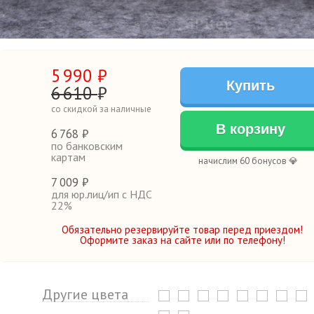
5
990
₽
Купить
6
610
₽
со скидкой за наличные
В корзину
6
768 ₽
по банковским
картам
начислим 60 бонусов 💎
7
009 ₽
для юр.лиц/ип с НДС
22%
Обязательно резервируйте товар перед приездом!
Оформите заказ на сайте или по телефону!
Другие цвета