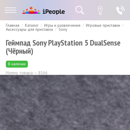
Главная
Каталог
Игры и развлечения
Игровые приставки
Гарантия
Доставка и оплата
Спецпредложения
Скидки
Аксессуары для приставок
Sony
Геймпад Sony PlayStation 5 DualSense
(Чёрный)
В наличии
Номер товара — 8166