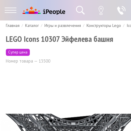
Главная
Каталог
Игры и развлечения
Конструкторы Lego
Ic
Гарантия
Доставка и оплата
Спецпредложения
Скидки
LEGO Icons 10307 Эйфелева башня
Супер цена
Номер товара — 13500