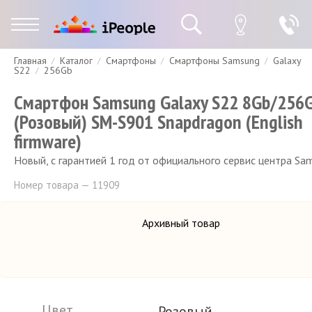
Главная
Каталог
Смартфоны
Смартфоны Samsung
Galaxy
Гарантия
Доставка и оплата
Спецпредложения
Скидки
S22
256Gb
Смартфон Samsung Galaxy S22 8Gb/256
(Розовый) SM-S901 Snapdragon (English
firmware)
Новый, с гарантией 1 год от официального сервис центра Sa
Номер товара — 11909
Архивный товар
Цвет
Розовый