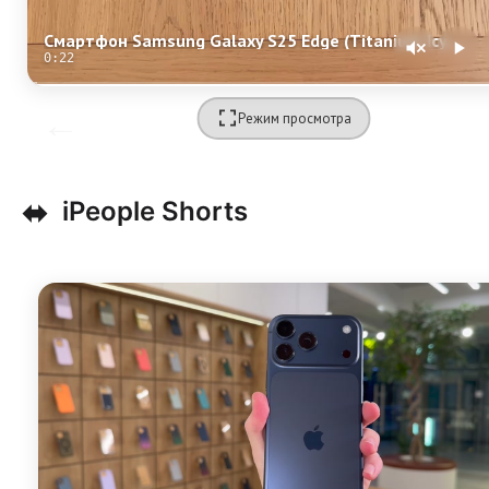
Смартфон Samsung Galaxy S25 Edge (Titanium Icyblue) SM-S937 (Dual Nano-sim + eSim)
0:22
Режим просмотра
⬌
iPeople Shorts