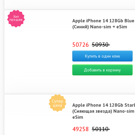
Хит
продаж
Apple iPhone 14 128Gb Blue
(Синий) Nano-sim + eSim
50726
50930
Купить в один клик
Добавить в корзину
Супер
Apple iPhone 14 128Gb Starl
цена
(Сияющая звезда) Nano-sim
eSim
49258
50110