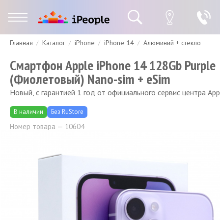
Главная
Каталог
iPhone
iPhone 14
Алюминий + стекло
Гарантия
Доставка и оплата
Спецпредложения
Скидки
Смартфон Apple iPhone 14 128Gb Purple
(Фиолетовый) Nano-sim + eSim
Новый, с гарантией 1 год от официального сервис центра App
В наличии
Без RuStore
Номер товара — 10604