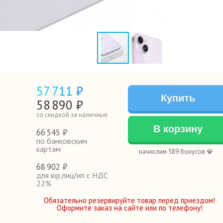
57
711 ₽
Купить
58
890
₽
со скидкой за наличные
В корзину
66
545 ₽
по банковским
картам
начислим 589 бонусов 💎
68
902 ₽
для юр.лиц/ип с НДС
22%
Обязательно резервируйте товар перед приездом!
Оформите заказ на сайте или по телефону!