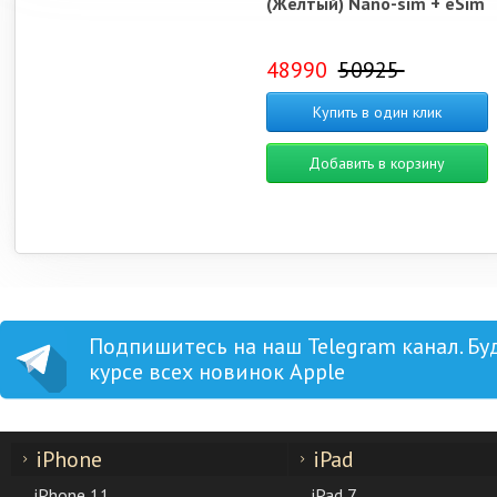
(Желтый) Nano-sim + eSim
48990
50925
Купить в один клик
Добавить в корзину
Подпишитесь на наш Telegram канал. Бу
курсе всех новинок Apple
iPhone
iPad
iPhone 11
iPad 7