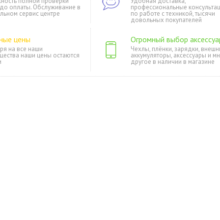
ность полной проверки
Удобная доставка,
 до оплаты. Обслуживание в
профессиональные консульта
льном сервис центре
по работе с техникой, тысячи
довольных покупателей
ные цены
Огромный выбор аксессуа
ря на все наши
Чехлы, плёнки, зарядки, внешн
щества наши цены остаются
аккумуляторы, аксессуары и м
и
другое в наличии в магазине