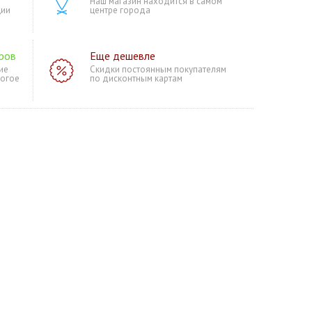
Наш магазин находится в самом
ции
центре города
ров
Еще дешевле
ие
Скидки постоянным покупателям
ногое
по дисконтным картам