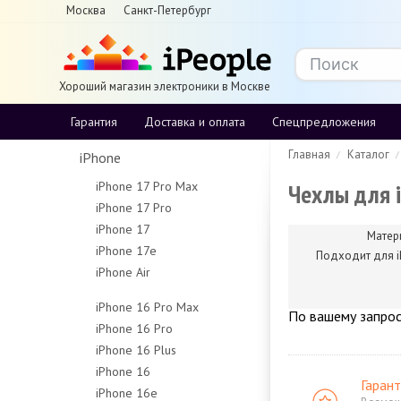
Москва
Санкт-Петербург
Хороший магазин электроники в Москве
Гарантия
Доставка и оплата
Спецпредложения
Главная
Каталог
iPhone
Чехлы для i
iPhone 17 Pro Max
iPhone 17 Pro
256Gb
iPhone 17
256Gb
512Gb
Матер
iPhone 17e
256Gb
512Gb
1Tb
Подходит для i
iPhone Air
256Gb
512Gb
1Tb
2Tb
256Gb
512Gb
iPhone 16 Pro Max
По вашему запрос
512Gb
iPhone 16 Pro
256Gb
1Tb
iPhone 16 Plus
128Gb
512Gb
iPhone 16
128Gb
256Gb
1Tb
Гарант
iPhone 16e
128Gb
256Gb
512Gb
Чехлы