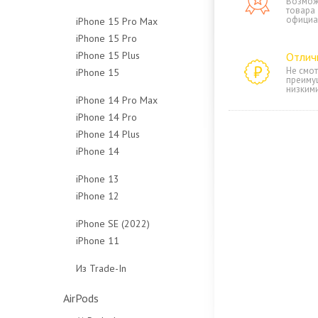
Возмож
товара
128Gb
256Gb
512Gb
1Tb
официа
iPhone 15 Pro Max
256Gb
512Gb
Чехлы
Чехлы
iPhone 15 Pro
256Gb
512Gb
Чехлы
iPhone 15 Plus
128Gb
Отлич
512Gb
Чехлы
Не смот
iPhone 15
128Gb
256Gb
1Tb
преиму
низким
128Gb
256Gb
512Gb
Чехлы
iPhone 14 Pro Max
256Gb
512Gb
1Tb
iPhone 14 Pro
128Gb
512Gb
Чехлы
Чехлы
iPhone 14 Plus
128Gb
256Gb
Чехлы
iPhone 14
128Gb
256Gb
512Gb
128Gb
256Gb
512Gb
1Tb
iPhone 13
256Gb
512Gb
1Tb
Чехлы
iPhone 12
128Gb
512Gb
Чехлы
Чехлы
64Gb
256Gb
iPhone SE (2022)
Чехлы
128Gb
512Gb
iPhone 11
64Gb
256Gb
Чехлы
64Gb
128Gb
Из Trade-In
Чехлы
128Gb
256Gb
Защитные стёкла
Чехлы
Чехлы
AirPods
Защитные стёкла
Защитные стёкла