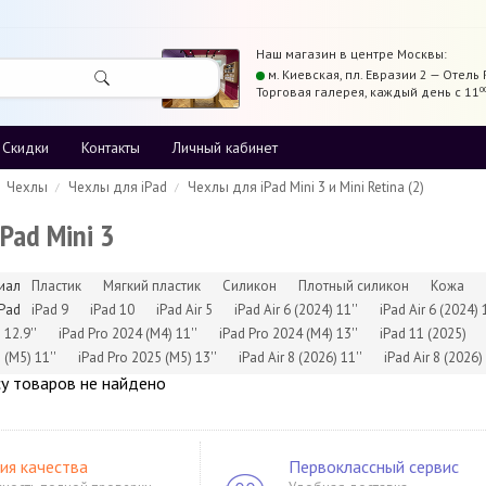
Наш магазин в центре
Москвы
:
м. Киевская,
пл. Евразии 2 — Отель 
Торговая галерея
,
каждый день с 11
0
Скидки
Контакты
Личный кабинет
Чехлы
Чехлы для iPad
Чехлы для iPad Mini 3 и Mini Retina (2)
Pad Mini 3
иал
Пластик
Мягкий пластик
Силикон
Плотный силикон
Кожа
Pad
iPad 9
iPad 10
iPad Air 5
iPad Air 6 (2024) 11''
iPad Air 6 (2024) 
12.9''
iPad Pro 2024 (M4) 11''
iPad Pro 2024 (M4) 13''
iPad 11 (2025)
(M5) 11''
iPad Pro 2025 (M5) 13''
iPad Air 8 (2026) 11''
iPad Air 8 (2026) 
у товаров не найдено
ия качества
Первоклассный сервис