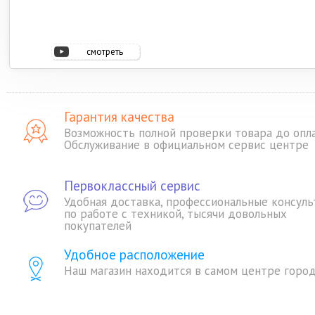
iPhone 13
iPhone 12
iPhone SE (2022)
iPh
смотреть
видео
Гарантия качества
iPhone 14 Pro Max
iPhone 14 Pro
iPhone 13 Mini
Возможность полной проверки товара до опл
Обслуживание в официальном сервис центре
Первоклассный сервис
Удобная доставка, профессиональные консуль
по работе с техникой, тысячи довольных
покупателей
Удобное расположение
Наш магазин находится в самом центре горо