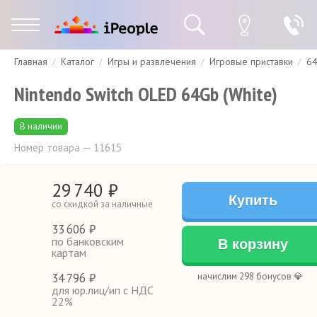
Главная
Каталог
Игры и развлечения
Игровые приставки
6
Гарантия
Доставка и оплата
Спецпредложения
Скидки
Nintendo Switch OLED 64Gb (White)
В наличии
Номер товара — 11615
29
740
₽
Купить
со скидкой за наличные
33
606 ₽
по банковским
В корзину
картам
34
796 ₽
начислим 298 бонусов 💎
для юр.лиц/ип с НДС
22%