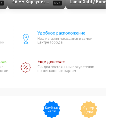
46 мм Корпус из
Lunar Gold / Bone
23
0:26
0:20
алюминия «Jet Black»
Silicone (010-03013-
Спортивный ремешок
00)
S/M «Black»
Удобное расположение
Наш магазин находится в самом
ции
центре города
ров
Еще дешевле
ие
Скидки постоянным покупателям
ногое
по дисконтным картам
Супер
Клубная
цена
цена