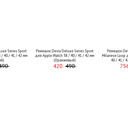
uxe Series Sport
Ремешок Devia Deluxe Series Sport
Ремешок Devi
/ 40 / 41 / 42 мм
для Apple Watch 38 / 40 / 41 / 42 мм
Milanese Loop д
ий)
(Оранжевый)
40 / 41 / 
490
420
490
75