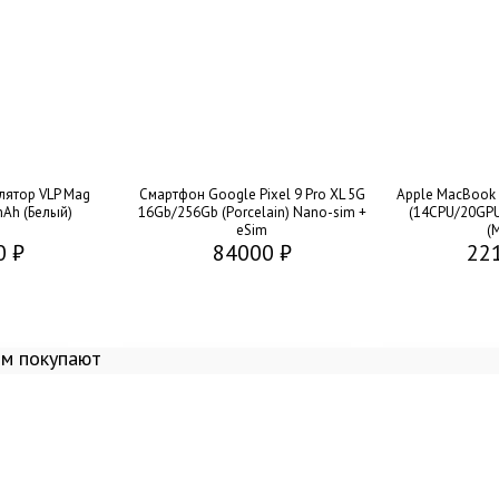
лятор VLP Mag
Смартфон Google Pixel 9 Pro XL 5G
Apple MacBook P
mAh (Белый)
16Gb/256Gb (Porcelain) Nano-sim +
(14CPU/20GPU
eSim
(
0 ₽
84000 ₽
22
ом покупают