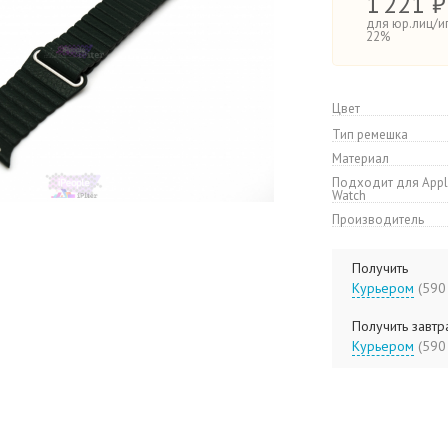
1
221 ₽
для юр.лиц/и
22%
Цвет
Тип ремешка
Материал
Подходит для App
Watch
Производитель
Получить
Курьером
(5
Получить завтра
Курьером
(5