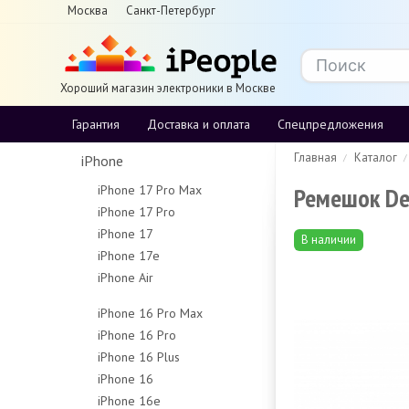
Москва
Санкт-Петербург
Хороший магазин электроники в Москве
Гарантия
Доставка и оплата
Спецпредложения
Главная
Каталог
iPhone
Ремешок Dev
iPhone 17 Pro Max
iPhone 17 Pro
256Gb
iPhone 17
256Gb
512Gb
В наличии
iPhone 17e
256Gb
512Gb
1Tb
iPhone Air
256Gb
512Gb
1Tb
2Tb
256Gb
512Gb
iPhone 16 Pro Max
512Gb
iPhone 16 Pro
256Gb
1Tb
iPhone 16 Plus
128Gb
512Gb
iPhone 16
128Gb
256Gb
1Tb
iPhone 16e
128Gb
256Gb
512Gb
Чехлы