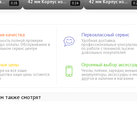
з
42 мм Корпус из
42 мм Корпус из
0:28
0:24
0:
e Gold»
алюминия «Space Gray»
алюминия «Jet Black»
емешок
Спортивный ремешок
Спортивный ремешок
h»
S/M «Black»
S/M «Black»
ия качества
Первоклассный сервис
ность полной проверки
Удобная доставка,
 до оплаты. Обслуживание в
профессиональные консульта
льном сервис центре
по работе с техникой, тысячи
довольных покупателей
ные цены
Огромный выбор аксессуа
ря на все наши
Чехлы, плёнки, зарядки, внешн
щества наши цены остаются
аккумуляторы, аксессуары и м
и
другое в наличии в магазине
ом также смотрят