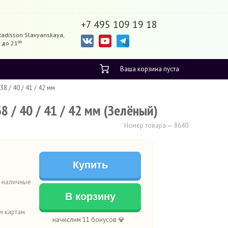
+7 495 109 19 18
Radisson Slavyanskaya,
до 21
00
Ваша корзина пуста
38 / 40 / 41 / 42 мм
8 / 40 / 41 / 42 мм (Зелёный)
Номер товара — 8640
Купить
а наличные
В корзину
м картам
начислим 11 бонусов 💎