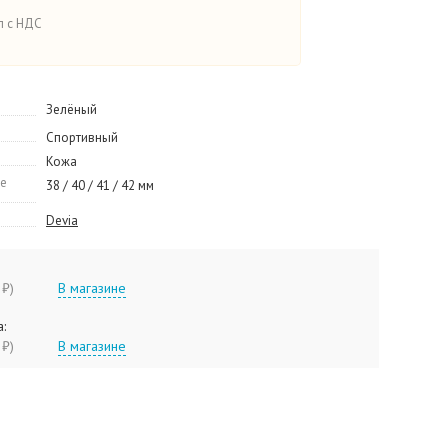
п с НДС
Зелёный
Спортивный
Кожа
le
38 / 40 / 41 / 42 мм
Devia
90 ₽)
В магазине
:
90 ₽)
В магазине