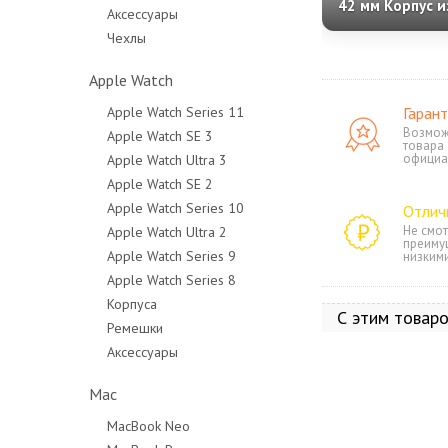
42 мм Корпус и
Аксессуары
алюминия «Ros
Чехлы
Спортивный р
S/M «Light Blus
Apple Watch
Apple Watch Series 11
Гарант
Возмож
Apple Watch SE 3
товара
официа
Apple Watch Ultra 3
Apple Watch SE 2
Apple Watch Series 10
Отлич
Не смот
Apple Watch Ultra 2
преиму
Apple Watch Series 9
низким
Apple Watch Series 8
Корпуса
С этим товар
Ремешки
Аксессуары
Mac
MacBook Neo