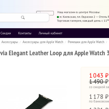
Наш магазин в центре
Москвы
:
м. Киевская,
пл. Евразии 2 — Отель 
Торговая галерея
,
каждый день с 11
00
Скидки
Контакты
Личный кабинет
Аксессуары
Аксессуары для Apple Watch
Ремешки для Apple Watch
ia Elegant Leather Loop для Apple Watch 3
1
043
₽
1
490
₽
со скидкой з
1
178 ₽
по банковски