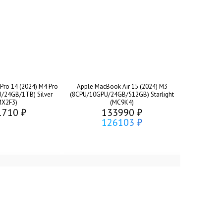
ro 14 (2024) M4 Pro
Apple MacBook Air 15 (2024) M3
/24GB/1TB) Silver
(8CPU/10GPU/24GB/512GB) Starlight
MX2F3)
(MC9K4)
1710 ₽
133990 ₽
126103 ₽