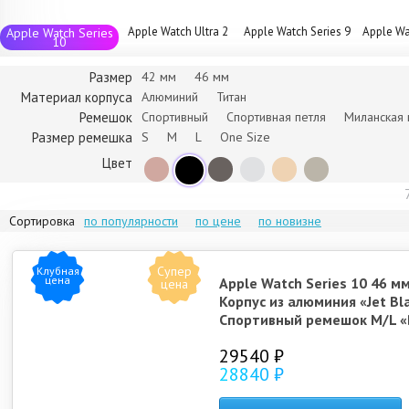
Apple Watch Ultra 2
Apple Watch Series 9
Apple Wa
Apple Watch Series
10
Размер
42 мм
46 мм
Материал корпуса
Алюминий
Титан
Ремешок
Спортивный
Спортивная петля
Миланская 
Размер ремешка
S
M
L
One Size
Цвет
Сортировка
по популярности
по цене
по новизне
Супер
Клубная
цена
Apple Watch Series 10 46 м
цена
Корпус из алюминия «Jet Bl
Спортивный ремешок M/L «
29540 ₽
28840 ₽